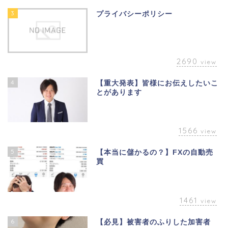
3
プライバシーポリシー
2690
view
4
【重大発表】皆様にお伝えしたいこ
とがあります
1566
view
5
【本当に儲かるの？】FXの自動売
買
1461
view
6
【必見】被害者のふりした加害者