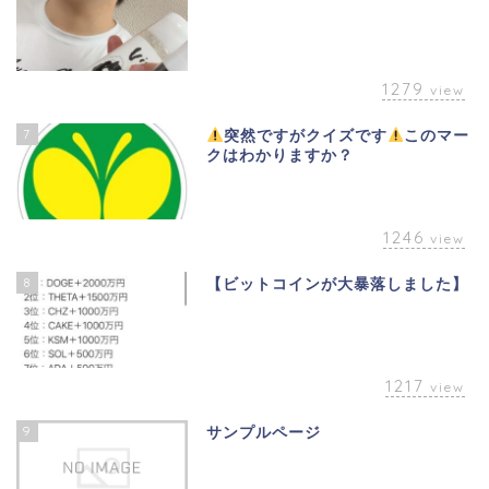
1279
view
7
突然ですがクイズです
このマー
クはわかりますか？
1246
view
8
【ビットコインが大暴落しました】
1217
view
9
サンプルページ