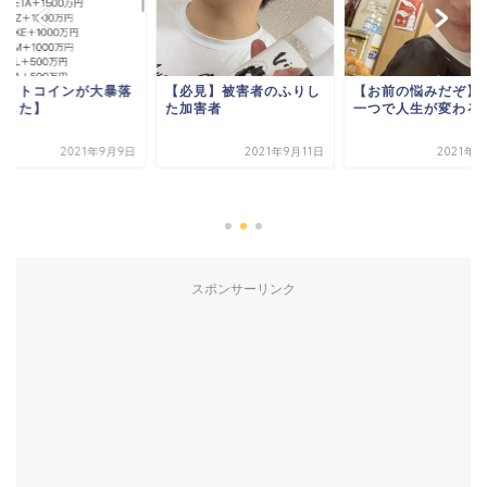
ビットコインが大暴落
【必見】被害者のふりし
【お前の悩みだぞ】
ました】
た加害者
一つで人生が変わる
2021年9月9日
2021年9月11日
2021年9
スポンサーリンク