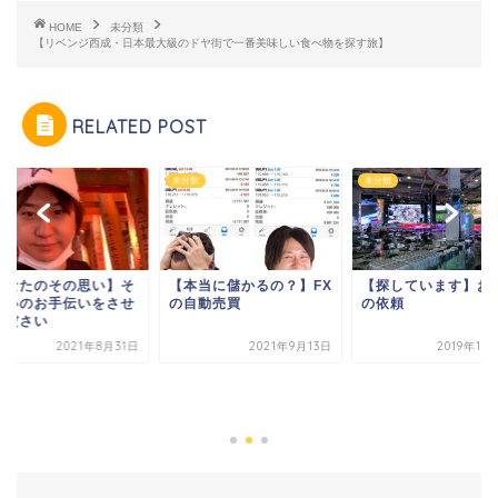
HOME
未分類
【リベンジ西成・日本最大級のドヤ街で一番美味しい食べ物を探す旅】
RELATED POST
類
未分類
未分類
本当に儲かるの？】FX
【探しています】お仕事
自動売買
の依頼
2021年9月13日
2019年10月31日
【あなたのその思い
の願いのお手伝いを
てください
2021年8