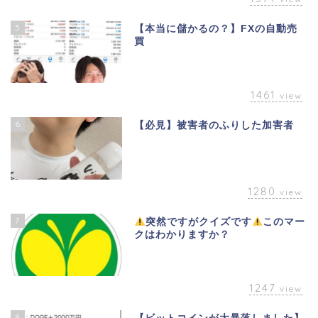
5
【本当に儲かるの？】FXの自動売
買
1461
view
6
【必見】被害者のふりした加害者
1280
view
7
突然ですがクイズです
このマー
クはわかりますか？
1247
view
8