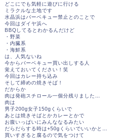
どこにでも気軽に遊びに行ける
ミラクルな土地です
水晶浜はバーベキュー禁止とのことで
今回はダイヤ浜へ
BBQしてるとわかるんだけど
・野菜
・内臓系
・海鮮系
は、人気ないね
今からバーベキュー買い出しする人
覚えておいてください！笑
今回はカレー持ち込み
そして締めの焼きそば！
だからか
肉は発砲スチロール一個分残りました…
肉は
男子200g女子150gくらいで
あとは焼きそばとかカレーとかで
お腹いっぱいにみんななるみたい
だらだらする時は+50gくらいでいいかと…
買いすぎると腐るので気をつけて