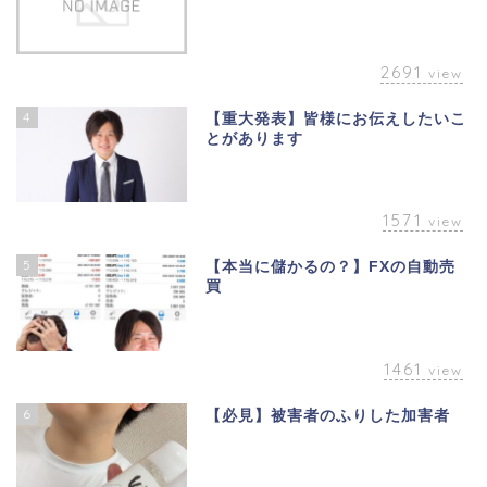
2691
view
4
【重大発表】皆様にお伝えしたいこ
とがあります
1571
view
5
【本当に儲かるの？】FXの自動売
買
1461
view
6
【必見】被害者のふりした加害者