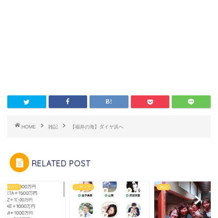
HOME
雑記
【福井の海】ダイヤ浜へ
RELATED POST
ネスのコツ
メディア
雑記