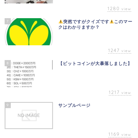
1280
view
7
突然ですがクイズです
このマー
クはわかりますか？
1247
view
8
【ビットコインが大暴落しました】
1217
view
9
サンプルページ
1169
view