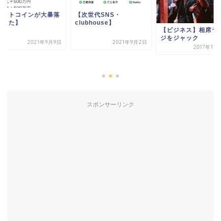
ビットコインが大暴落
【次世代SNS・
ました】
clubhouse】
【ビジネス】相席ラ
ジをジャック
2021年9月9日
2021年9月2日
2017年11
スポンサーリンク