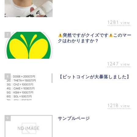
1281
view
7
突然ですがクイズです
このマー
クはわかりますか？
1247
view
8
【ビットコインが大暴落しました】
1218
view
9
サンプルページ