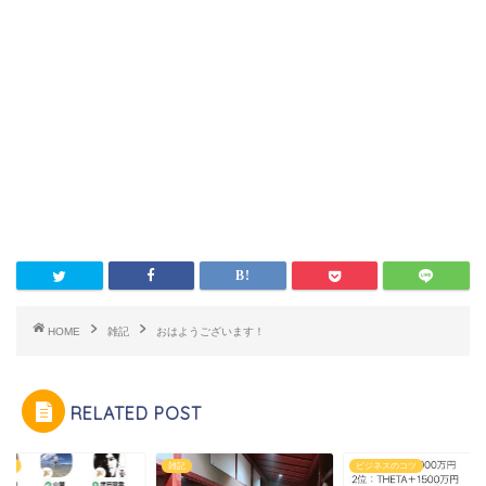
HOME
雑記
おはようございます！
RELATED POST
ィア
雑記
ビジネスのコツ