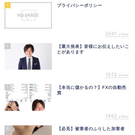
3
プライバシーポリシー
2691
view
4
【重大発表】皆様にお伝えしたいこ
とがあります
1572
view
5
【本当に儲かるの？】FXの自動売
買
1462
view
6
【必見】被害者のふりした加害者