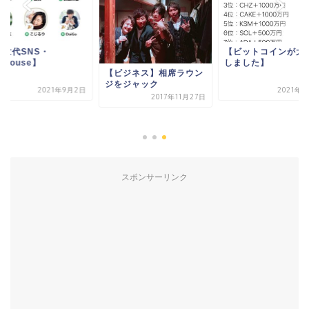
次世代SNS・
【ビットコインが大
ubhouse】
しました】
【ビジネス】相席ラウン
ジをジャック
2021年9月2日
2021年9
2017年11月27日
スポンサーリンク