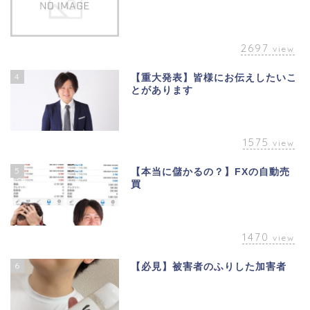
2697
view
4
【重大発表】皆様にお伝えしたいこ
とがあります
1575
view
5
【本当に儲かるの？】FXの自動売
買
1470
view
6
【必見】被害者のふりした加害者