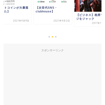
ビットコインが大暴落
【次世代SNS・
ました】
clubhouse】
【ビジネス】相席ラ
ジをジャック
2021年9月9日
2021年9月2日
2017年11
スポンサーリンク