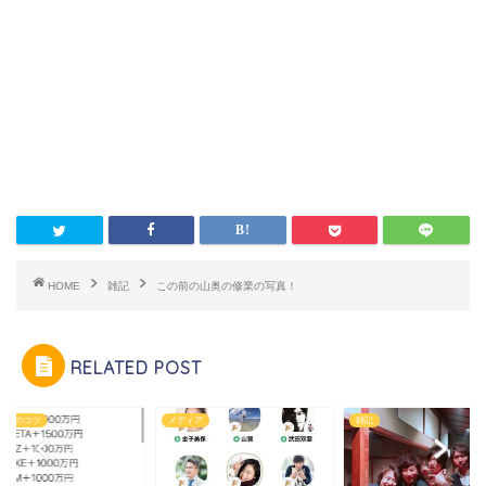
HOME
雑記
この前の山奥の修業の写真！
RELATED POST
ネスのコツ
メディア
雑記