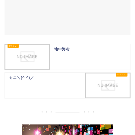
地中海村
カニ＼(^-^)／