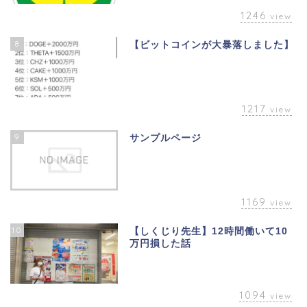
1246
view
8
【ビットコインが大暴落しました】
1217
view
9
サンプルページ
1169
view
10
【しくじり先生】12時間働いて10
万円損した話
1094
view