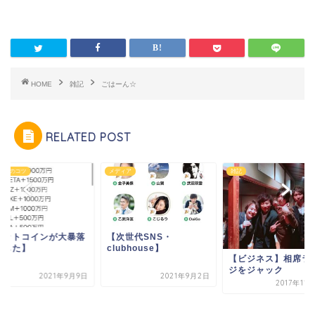
HOME
雑記
ごはーん☆
RELATED POST
ネスのコツ
メディア
雑記
ビットコインが大暴落
【次世代SNS・
ました】
clubhouse】
【ビジネス】相席ラ
ジをジャック
2021年9月9日
2021年9月2日
2017年11