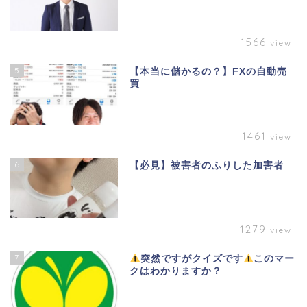
1566
view
5
【本当に儲かるの？】FXの自動売
買
1461
view
6
【必見】被害者のふりした加害者
1279
view
7
突然ですがクイズです
このマー
クはわかりますか？