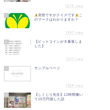
1279
view
突然ですがクイズです
こ
7
のマークはわかりますか？
1247
view
【ビットコインが大暴落しま
8
した】
1217
view
サンプルページ
9
1169
view
【しくじり先生】12時間働い
10
て10万円損した話