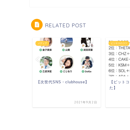
RELATED POST
メディア
ビジネスのコツ
【次世代SNS・clubhouse】
【ビットコ
た】
ウンジをジ
2021年9月2日
2017年11月27日