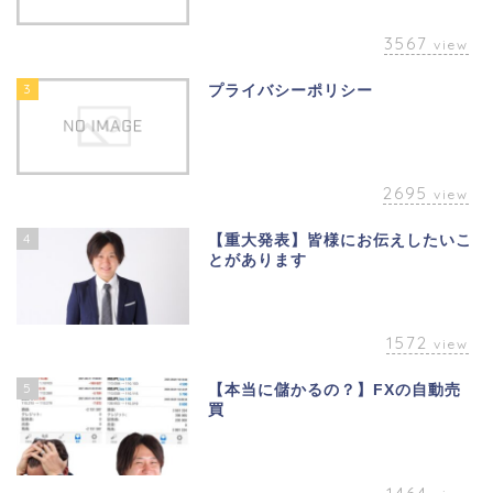
3567
view
3
プライバシーポリシー
2695
view
4
【重大発表】皆様にお伝えしたいこ
とがあります
1572
view
5
【本当に儲かるの？】FXの自動売
買