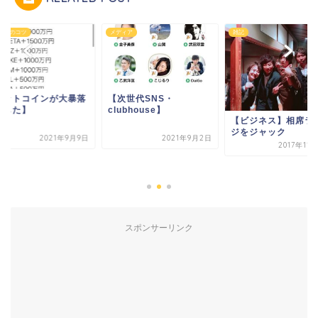
ネスのコツ
メディア
雑記
ビットコインが大暴落
【次世代SNS・
ました】
clubhouse】
【ビジネス】相席ラ
ジをジャック
2021年9月9日
2021年9月2日
2017年11
スポンサーリンク