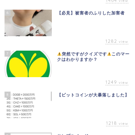
1464
view
6
【必見】被害者のふりした加害者
1282
view
7
突然ですがクイズです
このマー
クはわかりますか？
1249
view
8
【ビットコインが大暴落しました】
1218
view