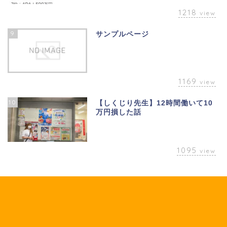
1218
view
9
サンプルページ
1169
view
10
【しくじり先生】12時間働いて10
万円損した話
1095
view