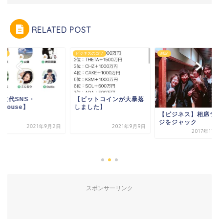
RELATED POST
ィア
ビジネスのコツ
雑記
次世代SNS・
【ビットコインが大暴落
ubhouse】
しました】
【ビジネス】相席ラ
ジをジャック
2021年9月2日
2021年9月9日
2017年11
スポンサーリンク