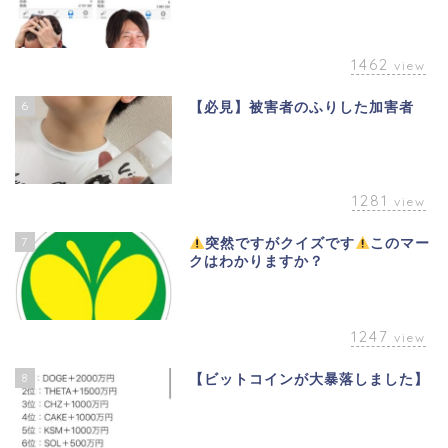
1462
view
6
【必見】被害者のふりした加害者
1281
view
7
突然ですがクイズです
このマー
クはわかりますか？
1247
view
8
【ビットコインが大暴落しました】