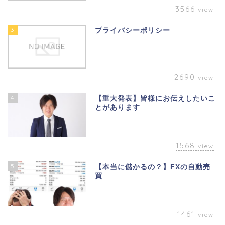
3566
view
3
プライバシーポリシー
2690
view
4
【重大発表】皆様にお伝えしたいこ
とがあります
1568
view
5
【本当に儲かるの？】FXの自動売
買
1461
view