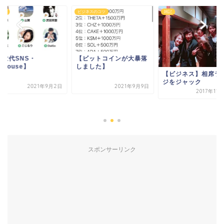
ィア
ビジネスのコツ
雑記
次世代SNS・
【ビットコインが大暴落
ubhouse】
しました】
【ビジネス】相席ラ
ジをジャック
2021年9月2日
2021年9月9日
2017年11
スポンサーリンク