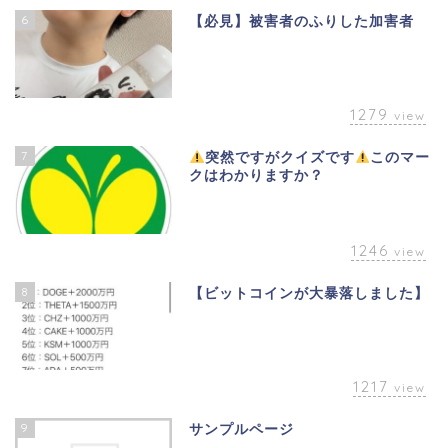
6
【必見】被害者のふりした加害者
1279
view
7
突然ですがクイズです
このマー
クはわかりますか？
1246
view
8
【ビットコインが大暴落しました】
1217
view
9
サンプルページ