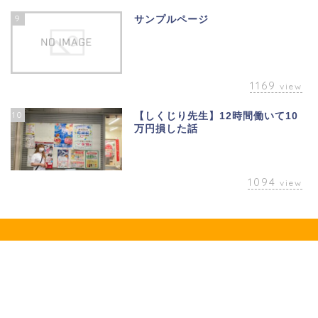
9
サンプルページ
1169
view
10
【しくじり先生】12時間働いて10
万円損した話
1094
view
プライバシーポリシー
会社概要