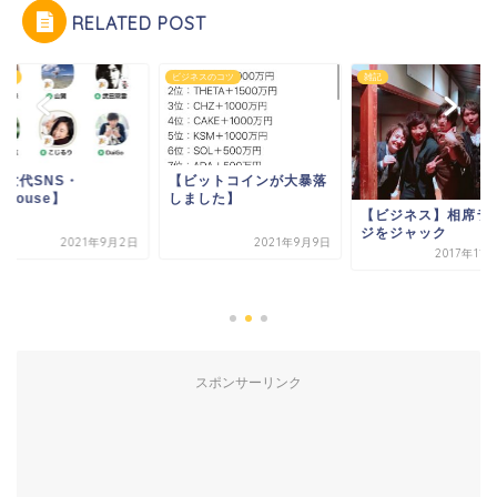
RELATED POST
ィア
ビジネスのコツ
雑記
次世代SNS・
【ビットコインが大暴落
ubhouse】
しました】
【ビジネス】相席ラ
ジをジャック
2021年9月2日
2021年9月9日
2017年11
スポンサーリンク