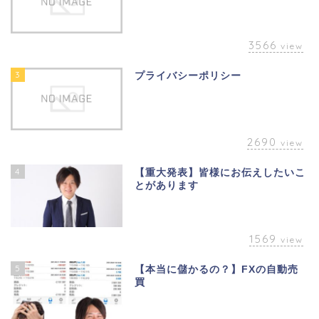
3566
view
3
プライバシーポリシー
2690
view
4
【重大発表】皆様にお伝えしたいこ
とがあります
1569
view
5
【本当に儲かるの？】FXの自動売
買