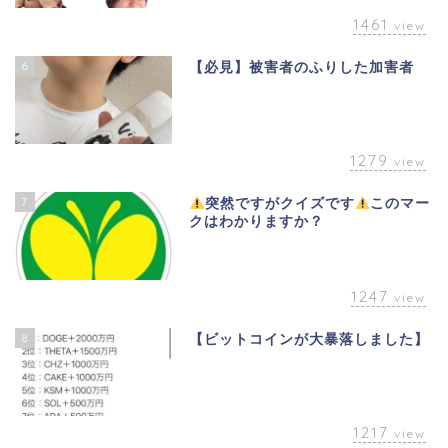
1461
view
6
【必見】被害者のふりした加害者
1279
view
7
突然ですがクイズです
このマー
クはわかりますか？
1247
view
8
【ビットコインが大暴落しました】
1217
view