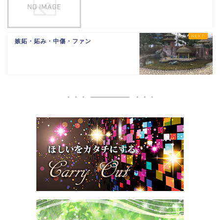
嫉妬・妬み・中傷・ファン