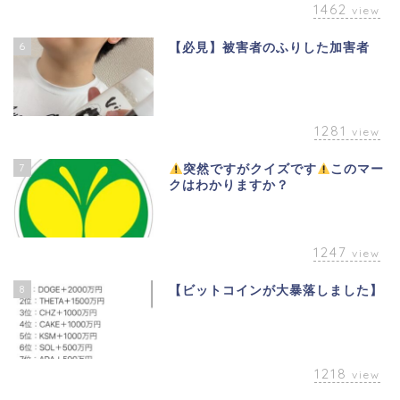
1462
view
6
【必見】被害者のふりした加害者
1281
view
7
突然ですがクイズです
このマー
クはわかりますか？
1247
view
8
【ビットコインが大暴落しました】
1218
view