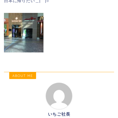
日本に帰りたい＿|￣|○
ABOUT ME
いちご社長