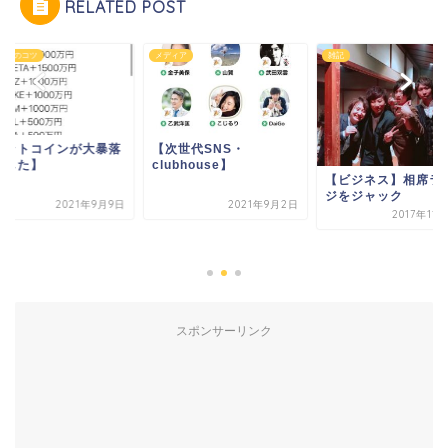
RELATED POST
ネスのコツ
メディア
雑記
ビットコインが大暴落
【次世代SNS・
ました】
clubhouse】
【ビジネス】相席ラ
ジをジャック
2021年9月9日
2021年9月2日
2017年11
スポンサーリンク