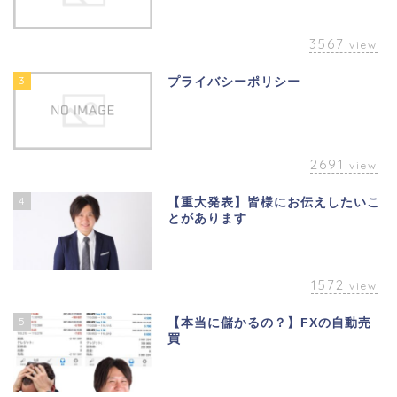
3567
view
3
プライバシーポリシー
2691
view
4
【重大発表】皆様にお伝えしたいこ
とがあります
1572
view
5
【本当に儲かるの？】FXの自動売
買