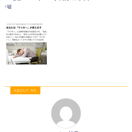
↑嘘
ABOUT ME