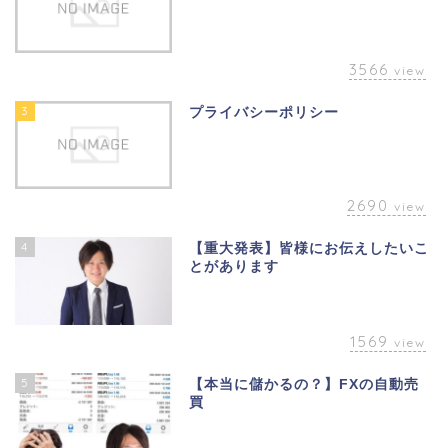
3566
view
3
プライバシーポリシー
2690
view
4
【重大発表】皆様にお伝えしたいこ
とがあります
1569
view
5
【本当に儲かるの？】FXの自動売
買