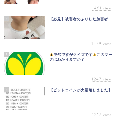
1461
view
6
【必見】被害者のふりした加害者
1279
view
7
突然ですがクイズです
このマー
クはわかりますか？
1247
view
8
【ビットコインが大暴落しました】
1217
view