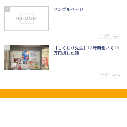
9
サンプルページ
1169
view
10
【しくじり先生】12時間働いて10
万円損した話
1094
view
プライバシーポリシー
会社概要