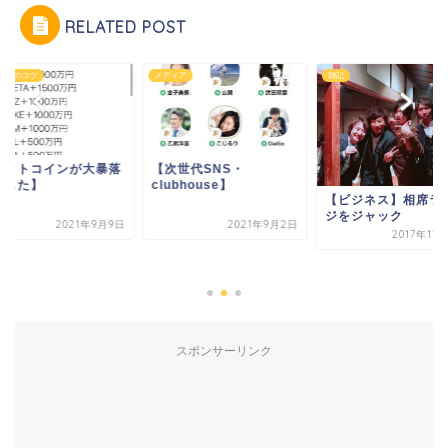
RELATED POST
ネスのコツ
メディア
雑記
ビットコインが大暴落
【次世代SNS・
ました】
clubhouse】
【ビジネス】相席ラ
ジをジャック
2021年9月9日
2021年9月2日
2017年11
スポンサーリンク