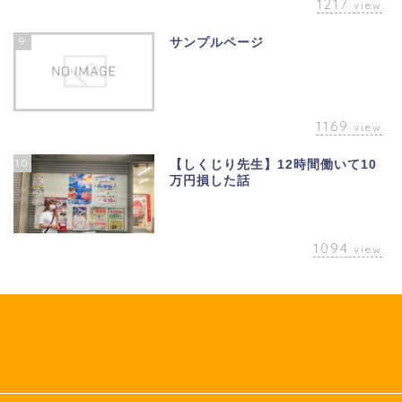
1217
view
9
サンプルページ
1169
view
10
【しくじり先生】12時間働いて10
万円損した話
1094
view