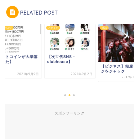
RELATED POST
ネスのコツ
メディア
雑記
ビットコインが大暴落
【次世代SNS・
ました】
clubhouse】
【ビジネス】相席ラ
ジをジャック
2021年9月9日
2021年9月2日
2017年11
スポンサーリンク