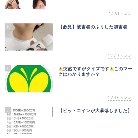
1461
view
6
【必見】被害者のふりした加害者
1279
view
7
突然ですがクイズです
このマー
クはわかりますか？
1246
view
8
【ビットコインが大暴落しました】