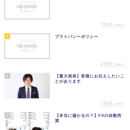
3566
view
3
プライバシーポリシー
2690
view
4
【重大発表】皆様にお伝えしたいこ
とがあります
1568
view
5
【本当に儲かるの？】FXの自動売
買