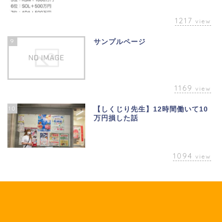
1217
view
9
サンプルページ
1169
view
10
【しくじり先生】12時間働いて10
万円損した話
1094
view