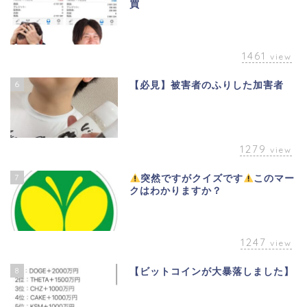
買
1461
view
6
【必見】被害者のふりした加害者
1279
view
7
突然ですがクイズです
このマー
クはわかりますか？
1247
view
8
【ビットコインが大暴落しました】