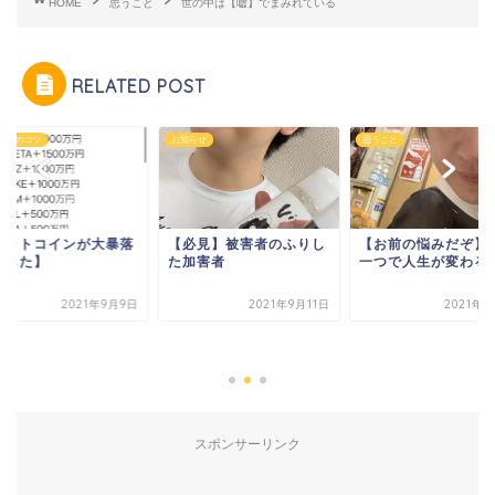
HOME
思うこと
世の中は【嘘】でまみれている
RELATED POST
らせ
思うこと
ビジネスのコツ
必見】被害者のふりし
【お前の悩みだぞ】行動
加害者
一つで人生が変わる
2021年9月11日
2021年9月3日
【ビットコインが大
しました】
2021年9
スポンサーリンク