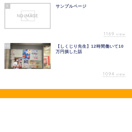
9
サンプルページ
1169
view
10
【しくじり先生】12時間働いて10
万円損した話
1094
view
プライバシーポリシー
会社概要