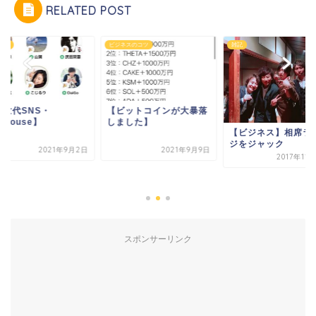
RELATED POST
ィア
ビジネスのコツ
雑記
次世代SNS・
【ビットコインが大暴落
ubhouse】
しました】
【ビジネス】相席ラ
ジをジャック
2021年9月2日
2021年9月9日
2017年11
スポンサーリンク