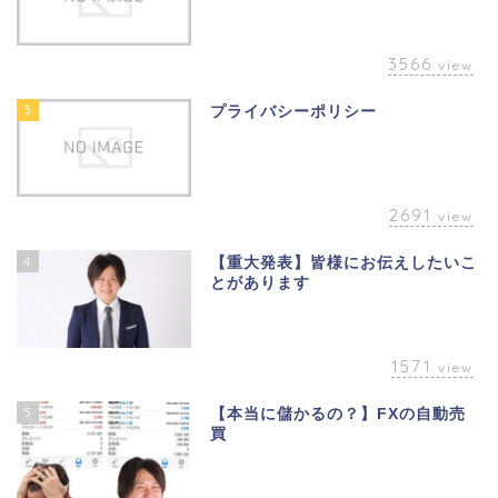
3566
view
3
プライバシーポリシー
2691
view
4
【重大発表】皆様にお伝えしたいこ
とがあります
1571
view
5
【本当に儲かるの？】FXの自動売
買