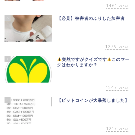
1461
view
6
【必見】被害者のふりした加害者
1279
view
7
突然ですがクイズです
このマー
クはわかりますか？
1247
view
8
【ビットコインが大暴落しました】
1217
view