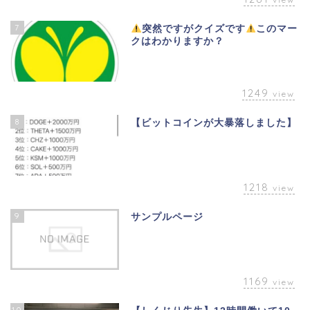
7
突然ですがクイズです
このマー
クはわかりますか？
1249
view
8
【ビットコインが大暴落しました】
1218
view
9
サンプルページ
1169
view
10