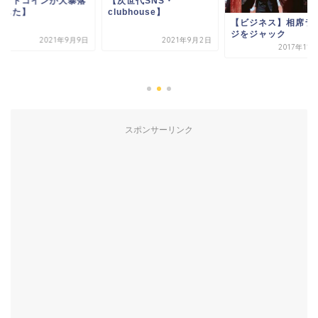
ビットコインが大暴落
【次世代SNS・
ました】
clubhouse】
【ビジネス】相席ラ
ジをジャック
2021年9月9日
2021年9月2日
2017年11
スポンサーリンク