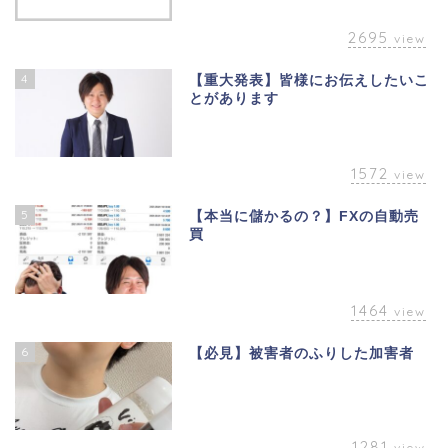
2695
view
4
【重大発表】皆様にお伝えしたいこ
とがあります
1572
view
5
【本当に儲かるの？】FXの自動売
買
1464
view
6
【必見】被害者のふりした加害者
1281
view