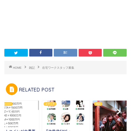
HOME
雑記
在宅ワークスタッフ募集
RELATED POST
ネスのコツ
メディア
雑記