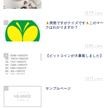
1279
view
7
突然ですがクイズです
このマー
クはわかりますか？
1246
view
8
【ビットコインが大暴落しました】
1217
view
9
サンプルページ