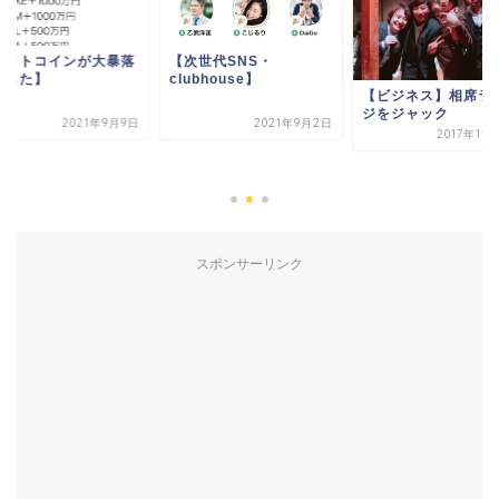
ビットコインが大暴落
【次世代SNS・
ました】
clubhouse】
【ビジネス】相席ラ
ジをジャック
2021年9月9日
2021年9月2日
2017年11
スポンサーリンク