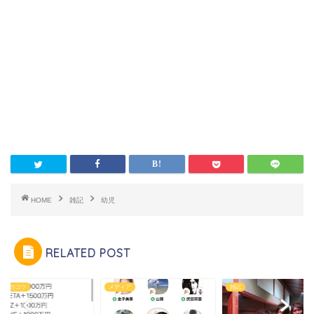
HOME
雑記
幼児
RELATED POST
ネスのコツ
メディア
雑記