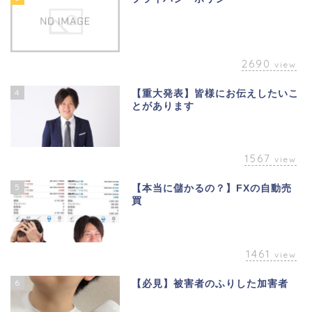
2690
view
4
【重大発表】皆様にお伝えしたいこ
とがあります
1567
view
5
【本当に儲かるの？】FXの自動売
買
1461
view
6
【必見】被害者のふりした加害者