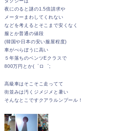
タクシーは
夜にのると謎の1.5倍請求や
メーターまわしてくれない
などを考えるとそこまで安くなく
服とか普通の値段
(韓国や日本の安い服屋程度)
車がべらぼうに高い
５年落ちのベンツEクラスで
800万円とか(゜ロ゜;
高級車はそこそこ走ってて
街並みは汚くジメジメと暑い
そんなとこですクアラルンプール！