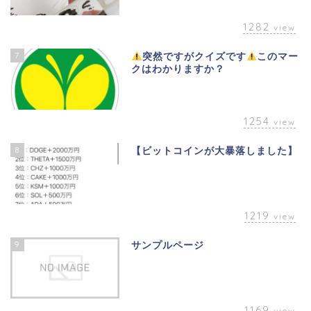
1282
view
7
突然ですがクイズです
このマー
クはわかりますか？
1254
view
8
【ビットコインが大暴落しました】
1219
view
9
サンプルページ
1169
view