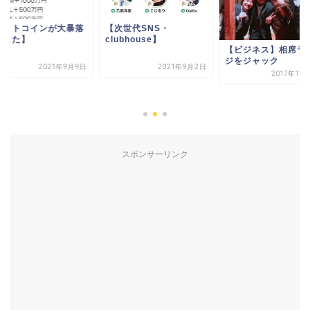
ビットコインが大暴落
【次世代SNS・
ました】
clubhouse】
【ビジネス】相席ラ
ジをジャック
2021年9月9日
2021年9月2日
2017年11
スポンサーリンク