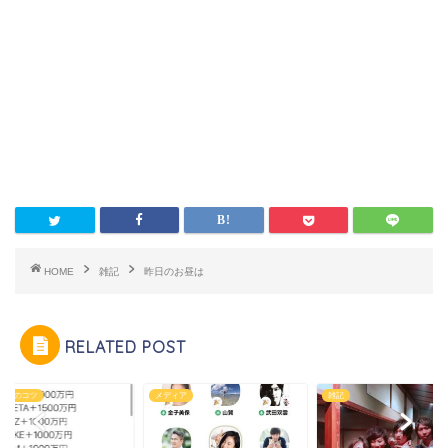
HOME
雑記
昨日のお昼は
RELATED POST
ネスのコツ
メディア
雑記