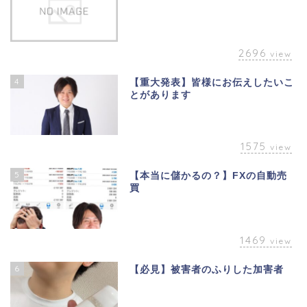
2696
view
4
【重大発表】皆様にお伝えしたいこ
とがあります
1575
view
5
【本当に儲かるの？】FXの自動売
買
1469
view
6
【必見】被害者のふりした加害者