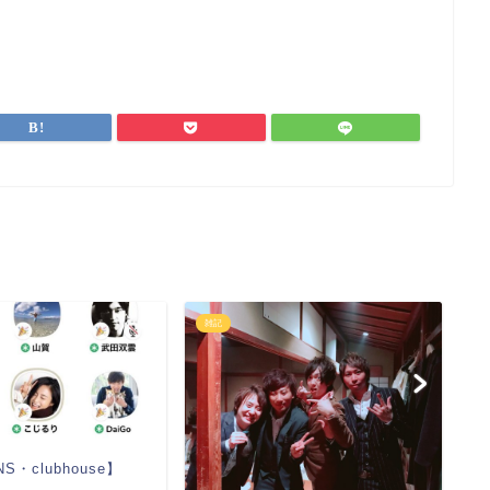
雑記
ビ
S・clubhouse】