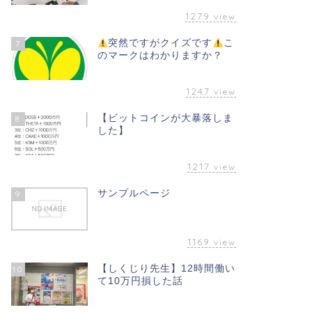
1279
view
突然ですがクイズです
こ
7
のマークはわかりますか？
1247
view
【ビットコインが大暴落しま
8
した】
1217
view
サンプルページ
9
1169
view
【しくじり先生】12時間働い
10
て10万円損した話