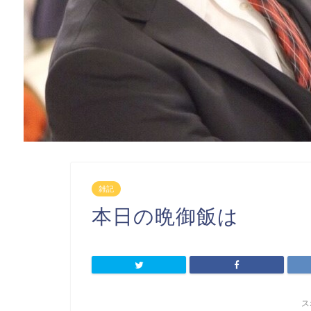
雑記
本日の晩御飯は
ス