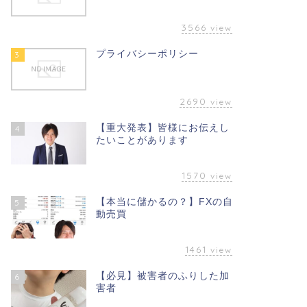
3566
view
プライバシーポリシー
3
2690
view
【重大発表】皆様にお伝えし
4
たいことがあります
1570
view
【本当に儲かるの？】FXの自
5
動売買
1461
view
【必見】被害者のふりした加
6
害者