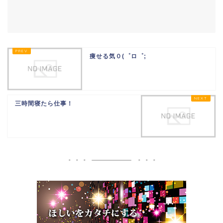
痩せる気０(゜ロ゜;
三時間寝たら仕事！