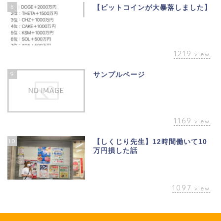
8
【ビットコインが大暴落しました】
1219
view
9
サンプルページ
1169
view
10
【しくじり先生】12時間働いて10
万円損した話
1097
view