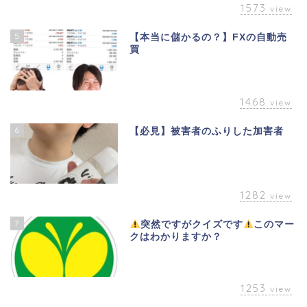
1573
view
5
【本当に儲かるの？】FXの自動売
買
1468
view
6
【必見】被害者のふりした加害者
1282
view
7
突然ですがクイズです
このマー
クはわかりますか？
1253
view