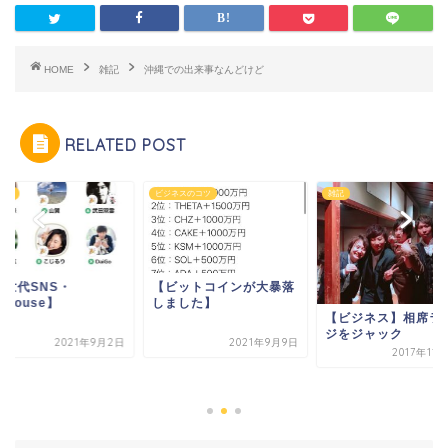
HOME
雑記
沖縄での出来事なんどけど
RELATED POST
ネスのコツ
雑記
メディア
ビットコインが大暴落
ました】
【ビジネス】相席ラウン
ジをジャック
2021年9月9日
2017年11月27日
【次世代SNS・
clubhouse】
2021年9