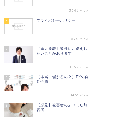
3566
view
プライバシーポリシー
3
2690
view
【重大発表】皆様にお伝えし
4
たいことがあります
1569
view
【本当に儲かるの？】FXの自
5
動売買
1461
view
【必見】被害者のふりした加
6
害者