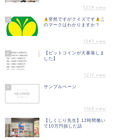
1279
view
突然ですがクイズです
こ
7
のマークはわかりますか？
1247
view
【ビットコインが大暴落しま
8
した】
1217
view
サンプルページ
9
1169
view
【しくじり先生】12時間働い
10
て10万円損した話