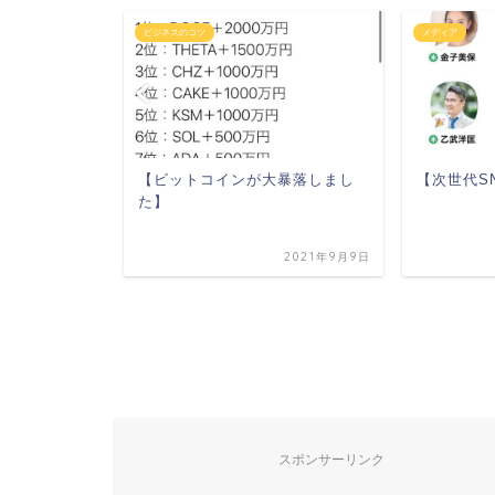
メディア
雑記
が大暴落しまし
【次世代SNS・clubhouse】
【ビジ
ャック
2021年9月9日
2021年9月2日
スポンサーリンク