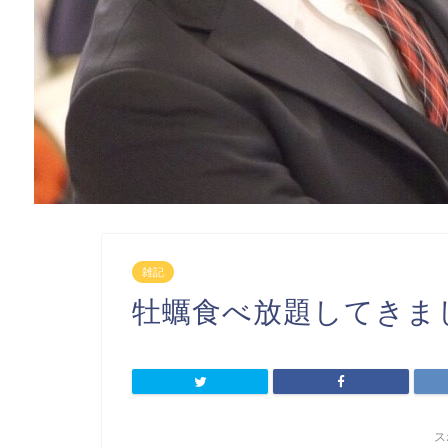
雑記
牡蠣食べ放題してきま
ス