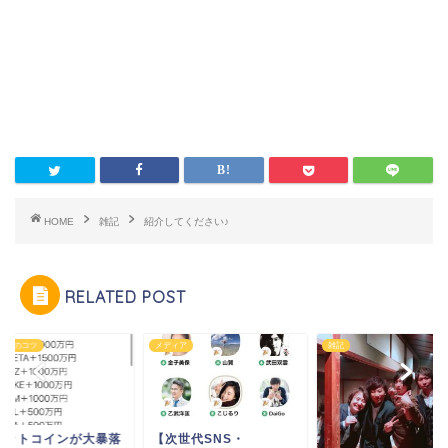
HOME
雑記
紹介してください♪
RELATED POST
ネスのコツ
メディア
雑記
ビットコインが大暴落
【次世代SNS・