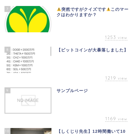
7
突然ですがクイズです
このマー
クはわかりますか？
1253
view
8
【ビットコインが大暴落しました】
1219
view
9
サンプルページ
1169
view
10
【しくじり先生】12時間働いて10