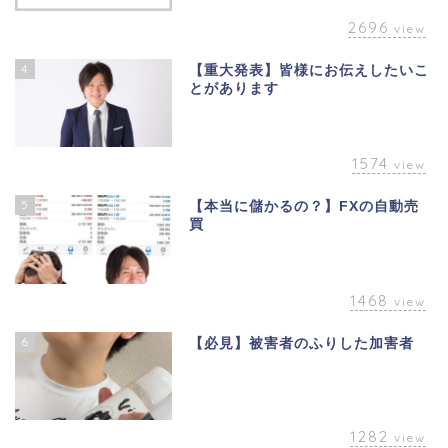
2696
view
4
【重大発表】皆様にお伝えしたいこ
とがあります
1574
view
5
【本当に儲かるの？】FXの自動売
買
1468
view
6
【必見】被害者のふりした加害者
1282
view