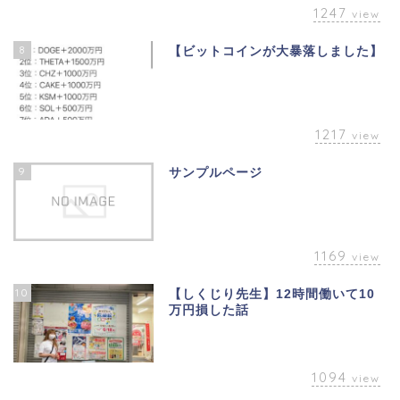
1247
view
8
【ビットコインが大暴落しました】
1217
view
9
サンプルページ
1169
view
10
【しくじり先生】12時間働いて10
万円損した話
1094
view