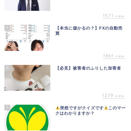
1571
view
5
【本当に儲かるの？】FXの自動売
買
1461
view
6
【必見】被害者のふりした加害者
1279
view
7
突然ですがクイズです
このマー
クはわかりますか？