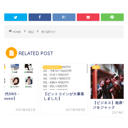
HOME
雑記
胃の調子が
RELATED POST
ィア
ビジネスのコツ
雑記
次世代SNS・
【ビットコインが大暴落
ubhouse】
しました】
【ビジネス】相席ラ
ジをジャック
2021年9月2日
2021年9月9日
2017年11