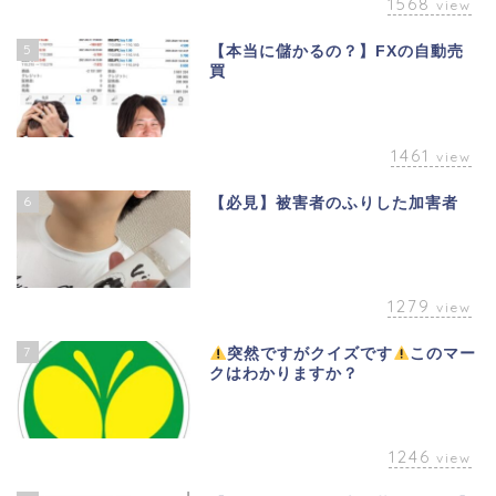
1568
view
5
【本当に儲かるの？】FXの自動売
買
1461
view
6
【必見】被害者のふりした加害者
1279
view
7
突然ですがクイズです
このマー
クはわかりますか？
1246
view