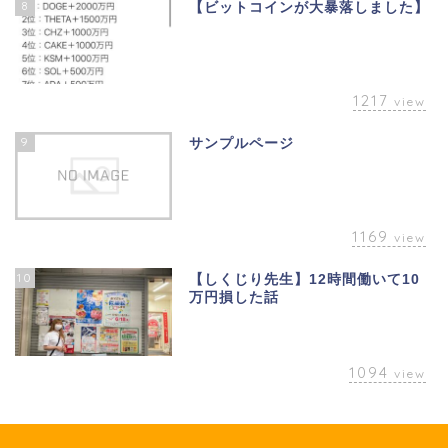
8
【ビットコインが大暴落しました】
1217
view
9
サンプルページ
1169
view
10
【しくじり先生】12時間働いて10
万円損した話
1094
view