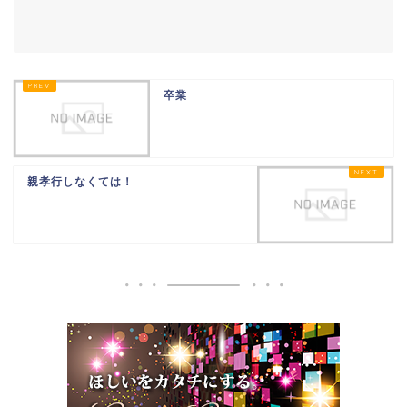
卒業
親孝行しなくては！