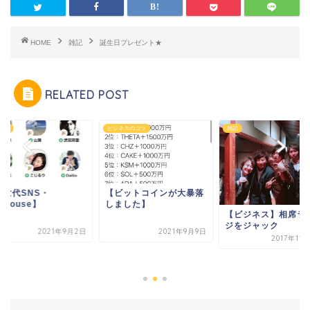
HOME
雑記
誕生日プレゼント★
RELATED POST
ィア
ビジネスのコツ
雑記
次世代SNS・
【ビットコインが大暴落
ubhouse】
しました】
【ビジネス】相席ラ
ジをジャック
2021年9月2日
2021年9月9日
2017年11