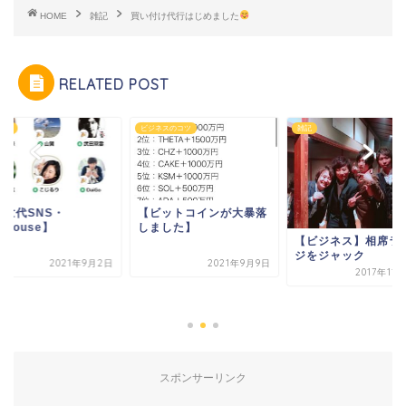
HOME
雑記
買い付け代行はじめました
RELATED POST
ィア
ビジネスのコツ
雑記
次世代SNS・
【ビットコインが大暴落
ubhouse】
しました】
【ビジネス】相席ラ
ジをジャック
2021年9月2日
2021年9月9日
2017年11
スポンサーリンク