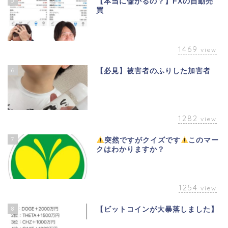
5
【本当に儲かるの？】FXの自動売
買
1469
view
6
【必見】被害者のふりした加害者
1282
view
7
突然ですがクイズです
このマー
クはわかりますか？
1254
view
8
【ビットコインが大暴落しました】