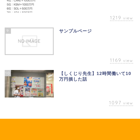
1219
view
9
サンプルページ
1169
view
10
【しくじり先生】12時間働いて10
万円損した話
1097
view