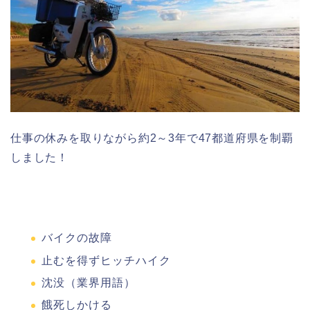
仕事の休みを取りながら約2～3年で47都道府県を制覇
しました！
バイクの故障
止むを得ずヒッチハイク
沈没（業界用語）
餓死しかける