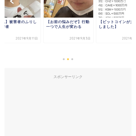
お前の悩みだぞ】行動
【ビットコインが大暴落
つで人生が変わる
しました】
2021年9月3日
2021年9月9日
【必見】被害者のふ
た加害者
2021年9
スポンサーリンク