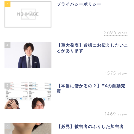
3
プライバシーポリシー
2696
view
4
【重大発表】皆様にお伝えしたいこ
とがあります
1575
view
5
【本当に儲かるの？】FXの自動売
買
1469
view
6
【必見】被害者のふりした加害者