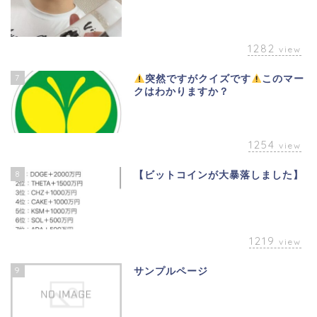
1282
view
7
突然ですがクイズです
このマー
クはわかりますか？
1254
view
8
【ビットコインが大暴落しました】
1219
view
9
サンプルページ