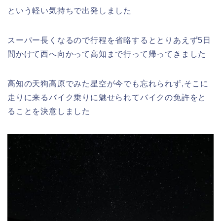
という軽い気持ちで出発しました
スーパー長くなるので行程を省略するととりあえず5日
間かけて西へ向かって高知まで行って帰ってきました
高知の天狗高原でみた星空が今でも忘れられず,そこに
走りに来るバイク乗りに魅せられてバイクの免許をと
ることを決意しました