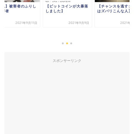
必見】被害者のふりし
【ビットコインが大暴落
【チャンスを逃すタ
加害者
しました】
はズバリこんな人】
2021年9月11日
2021年9月9日
2021年9
スポンサーリンク