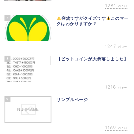
1281
view
7
突然ですがクイズです
このマー
クはわかりますか？
1247
view
8
【ビットコインが大暴落しました】
1218
view
9
サンプルページ
1169
view