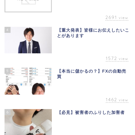
2691
view
4
【重大発表】皆様にお伝えしたいこ
とがあります
1572
view
5
【本当に儲かるの？】FXの自動売
買
1462
view
6
【必見】被害者のふりした加害者