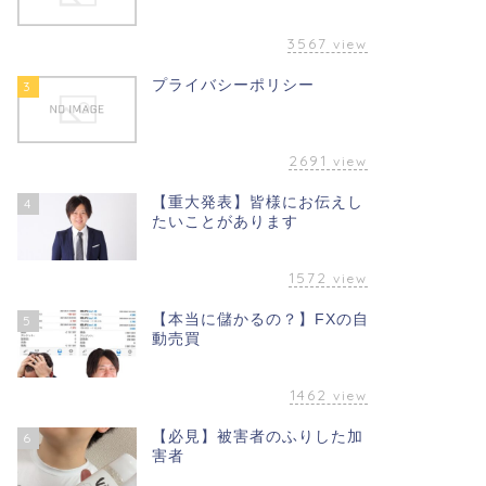
3567
view
プライバシーポリシー
3
2691
view
【重大発表】皆様にお伝えし
4
たいことがあります
1572
view
【本当に儲かるの？】FXの自
5
動売買
1462
view
【必見】被害者のふりした加
6
害者