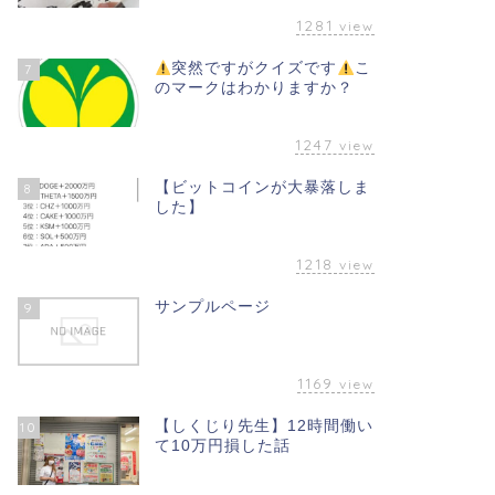
1281
view
突然ですがクイズです
こ
7
のマークはわかりますか？
1247
view
【ビットコインが大暴落しま
8
した】
1218
view
サンプルページ
9
1169
view
【しくじり先生】12時間働い
10
て10万円損した話