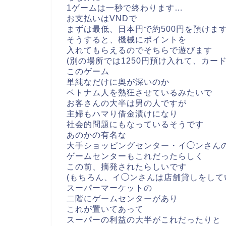
1ゲームは一秒で終わります…
お支払いはVNDで
まずは最低、日本円で約500円を預けま
そうすると、機械にポイントを
入れてもらえるのでそちらで遊びます
(別の場所では1250円預け入れて、カー
このゲーム
単純なだけに奥が深いのか
ベトナム人を熱狂させているみたいで
お客さんの大半は男の人ですが
主婦もハマり借金漬けになり
社会的問題にもなっているそうです
あのかの有名な
大手ショッピングセンター・イ◯ンさん
ゲームセンターもこれだったらしく
この前、摘発されたらしいです
(もちろん、イ◯ンさんは店舗貸しをして
スーパーマーケットの
二階にゲームセンターがあり
これが置いてあって
スーパーの利益の大半がこれだったりと