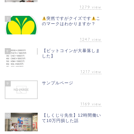
1279
view
突然ですがクイズです
こ
7
のマークはわかりますか？
1247
view
【ビットコインが大暴落しま
8
した】
1217
view
サンプルページ
9
1169
view
【しくじり先生】12時間働い
10
て10万円損した話