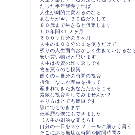
たった半年我慢すれば
人生が劇的に変わるのなら
あなたが今、３０歳だとして
８０歳まで生きると仮定します
５０年間×１２ヶ月
６００ヶ月分の６ヶ月
人生の１００分の１を使うだけで
残りの人生面白おかしく生きていけるな
安い買い物だと思います
人生は投資の繰り返しです
物を買うのも投資
働くのも自分の時間の投資
折角、なにか理由を持って
産まれてきたあなただからこそ
素敵な投資をしてみませんか？
やり方はとても簡単です
誰にでもできます
低学歴な僕にもできました
【人生の劇的な変え方】
自分の一日をスケジュールに細かく書く
そこにある無駄な時間や隙間時間を