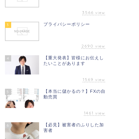
3566
view
プライバシーポリシー
3
2690
view
【重大発表】皆様にお伝えし
4
たいことがあります
1569
view
【本当に儲かるの？】FXの自
5
動売買
1461
view
【必見】被害者のふりした加
6
害者