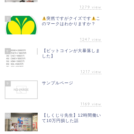
1279
view
突然ですがクイズです
こ
7
のマークはわかりますか？
1247
view
【ビットコインが大暴落しま
8
した】
1217
view
サンプルページ
9
1169
view
【しくじり先生】12時間働い
10
て10万円損した話