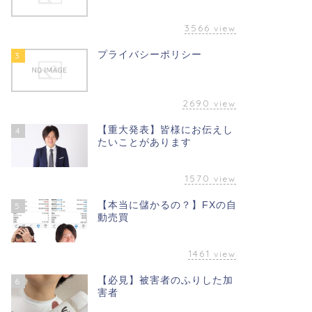
3566
view
プライバシーポリシー
3
2690
view
【重大発表】皆様にお伝えし
4
たいことがあります
1570
view
【本当に儲かるの？】FXの自
5
動売買
1461
view
【必見】被害者のふりした加
6
害者