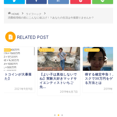
HOME
ライフハック
消費税増税の前にこんなに値上げ！？あなたの生活は今後困りませんか？
RELATED POST
フハック
ライフハック
ビジネスのコツ
よい子は真似しないで
得する確定申告！ノーリ
】実験大好きマッドサ
スクで30万円をゲットす
エンティストいちご
る方法とは
.
2019年1月29日
2019年6月7日
【ビットコインが大
しました】
2021年9