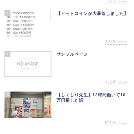
1247
view
8
【ビットコインが大暴落しました】
1218
view
9
サンプルページ
1169
view
10
【しくじり先生】12時間働いて10
万円損した話
1095
view