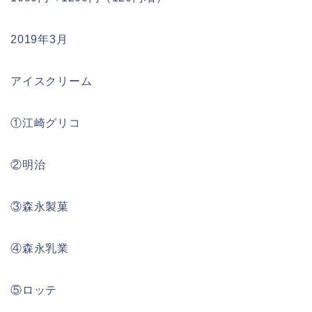
2019年3月
アイスクリーム
①江崎グリコ
②明治
③森永製菓
④森永乳業
⑤ロッテ