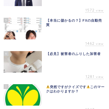
1572
view
5
【本当に儲かるの？】FXの自動売
買
1462
view
6
【必見】被害者のふりした加害者
1281
view
7
突然ですがクイズです
このマー
クはわかりますか？