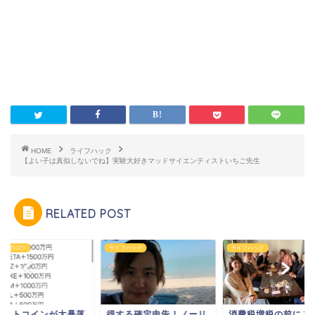
HOME
ライフハック
【よい子は真似しないでね】実験大好きマッドサイエンティストいちご先生
RELATED POST
ネスのコツ
ライフハック
ライフハック
ビットコインが大暴落
得する確定申告！ノーリ
消費税増税の前にこ