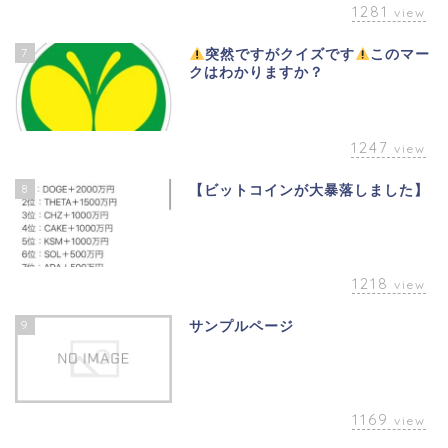
1281
view
7
突然ですがクイズです
このマー
クはわかりますか？
1247
view
8
【ビットコインが大暴落しました】
1218
view
9
サンプルページ
1169
view