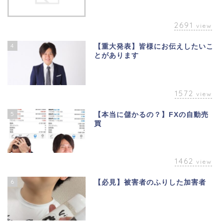
2691
view
4
【重大発表】皆様にお伝えしたいこ
とがあります
1572
view
5
【本当に儲かるの？】FXの自動売
買
1462
view
6
【必見】被害者のふりした加害者